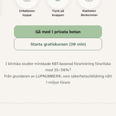
LobeDrive works in three steps
Irritationen
Tryck på
Klarheten
toppar
knappen
återkommer
Gå med i privata betan
Starta gratiskursen (30 min)
I kliniska studier minskade KBT-baserad förarträning förarilska
1
med 35–50%
Från grundaren av LUPNUMBER®, vars säkerhetsutbildning nått
1 miljon förare