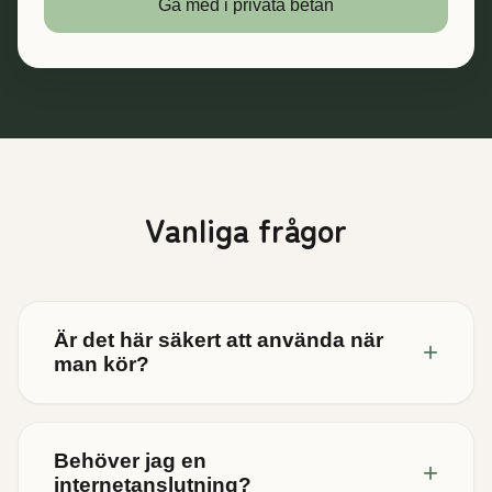
Gå med i privata betan
Vanliga frågor
Är det här säkert att använda när
+
man kör?
Ja. LobeDrive är designad med säkerhet som
högsta prioritet. All interaktion är handsfree eller
Behöver jag en
+
kräver ett enda tryck på en stor knapp.
internetanslutning?